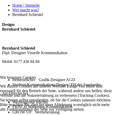
Home | Startseite
Wer macht was?
Bernhard Schiestel
Design:
Bernhard Schiestel
Bernhard Schiestel
Dipl. Designer Visuelle Kommunikation
Mobil: 0177 436 84 84
Wir benutzen Cookies
freiberuflicher Grafik-Designer AGD
Studium Kommunikations-Design | FH des Saarlandes
Wir nutzen Cookies auf unserer Website. Einige von ihnen sind
essenziell für den Betrieb der Seite, während andere uns helfen, diese
Art-Director bei
Website und die Nutzererfahrung zu verbessern (Tracking Cookies).
Sie können selbst entscheiden, ob Sie die Cookies zulassen möchten.
Werbeagentur Büchin
Bitte beachten Sie, dass bei einer Ablehnung womöglich nicht mehr
FRISCH Marketing-Kommunikation
alle Funktionalitäten der Seite zur Verfügung stehen.
GROW UP Werbeberatung