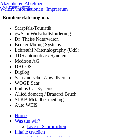
Akzeptieren
Ablehnen
>> mehr Infos
Weitere Informationen
|
Impressum
Kundenerfahrung u.a.:
Saarpfalz-Touristik
gwSaar Wirtschaftsförderung
Dr. Theiss Naturwaren
Becker Mining Systems
Lehrstuhl Materialography (UdS)
TDS automotive / Syncreon
Medtron AG
DACOS
Digilog
Saarländischer Anwaltverein
WOGE Saar
Philips Car Systems
Allied domecq / Brauerei Bruch
SLKB Metallbearbeitung
Auto WEIS
Home
Was tun wir?
Live in Saarbrücken
Inhalte erstellen